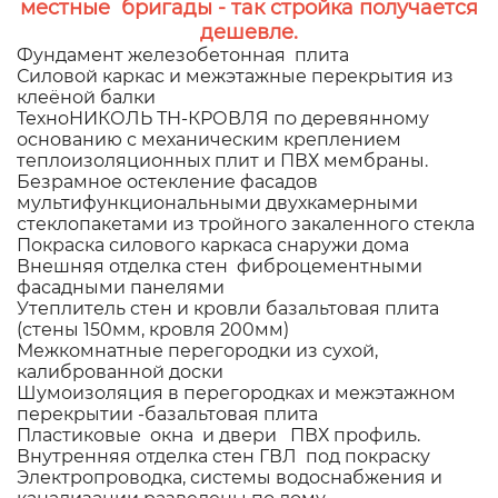
местные бригады - так стройка получается
дешевле.
Фундамент железобетонная плита
Силовой каркас и межэтажные перекрытия из
клеёной балки
ТехноНИКОЛЬ ТН-КРОВЛЯ по деревянному
основанию с механическим креплением
теплоизоляционных плит и ПВХ мембраны.
Безрамное остекление фасадов
мультифункциональными двухкамерными
стеклопакетами из тройного закаленного стекла
Покраска силового каркаса снаружи дома
Внешняя отделка стен фиброцементными
фасадными панелями
Утеплитель стен и кровли базальтовая плита
(стены 150мм, кровля 200мм)
Межкомнатные перегородки из сухой,
калиброванной доски
Шумоизоляция в перегородках и межэтажном
перекрытии -базальтовая плита
Пластиковые окна и двери ПВХ профиль.
Внутренняя отделка стен ГВЛ под покраску
Электропроводка, системы водоснабжения и