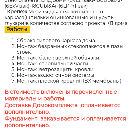
стеклопакета: СПД 56мм (8VLtTзак)-18CUbl&Ar-
(6ExViзак)-18CUbl&Ar-(6LPPrT зак)
Крепеж
Метизы для стяжки силового
каркаса(шпильки оцинкованные и шурупы-
глухари)в количестве,согласно проекта КД дома
Работы
Сборка силового каркаса дома.
Монтаж безрамных стеклопакетов в пазы
стоек.
Монтаж балок верхней обвязки.
Монтаж стропильной части.
Монтаж ветрозащиты кровли.
Монтаж водосточной системы.
Монтаж плоской кровли(ПВХ мембраны)
В стоимость включены перечисленные
материалы и работы.
Доставка Домокомплекта оплачивается
дополнительно.
Фундамент заказывается и оплачивается
дополнительно.