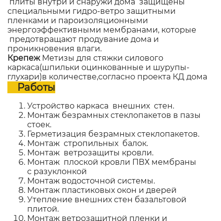
плиты внутри и снаружи дома защищены
специальными гидро-ветро защитными
пленками и пароизоляционными
энергоэффективными мембранами, которые
предотвращают продувание дома и
проникновения влаги.
Крепеж
Метизы для стяжки силового
каркаса(шпильки оцинкованные и шурупы-
глухари)в количестве,согласно проекта КД дома
Работы
Устройство каркаса внешних стен.
Монтаж безрамных стеклопакетов в пазы
стоек.
Герметизация безрамных стеклопакетов.
Монтаж стропильных балок.
Монтаж ветрозащиты кровли.
Монтаж плоской кровли ПВХ мембраны
с разуклонкой
Монтаж водосточной системы.
Монтаж пластиковых окон и дверей
Утепление внешних стен базальтовой
плитой.
Монтаж ветрозащитной пленки и