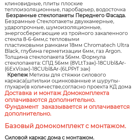
клиновидные, плиты плоские
теплоизоляционные, паробарьер, водосточка
Безрамные стеклопакеты Переднего Фасада.
Безрамные Стеклопакеты двухкамерные,
ударопрочные, шумоизоляционные,
энергосберегающие из тройного закаленного
стекла 8-6-6мм,с тепловыми
пластиковыми рамками 18мм Chromatech Ultra
Black, глубина герметизации 6мм, газ Argon.
Толщина стеклопакета 56мм. Формула
стеклопакета: СПД 56мм (8VLtTзак)-18CUbl&Ar-
(6ExViзак)-18CUbl&Ar-(6LPPrT зак)
Крепеж
Метизы для стяжки силового
каркаса(шпильки оцинкованные и шурупы-
глухари)в количестве,согласно проекта КД дома
Доставка и монтаж Домокомплекта
оплачиваются дополнительно.
Фундамент заказывается и оплачивается
дополнительно.
Базовый домокомплект с монтажом.
Силовой каркас дома с монтажом.