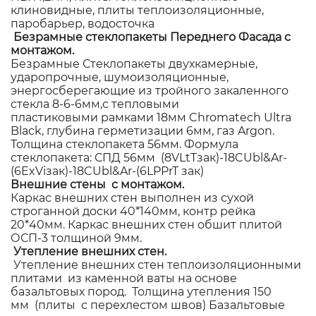
клиновидные, плиты теплоизоляционные,
паробарьер, водосточка
Безрамные стеклопакеты Переднего Фасада с
монтажом.
Безрамные Стеклопакеты двухкамерные,
ударопрочные, шумоизоляционные,
энергосберегающие из тройного закаленного
стекла 8-6-6мм,с тепловыми
пластиковыми рамками 18мм Chromatech Ultra
Black, глубина герметизации 6мм, газ Argon.
Толщина стеклопакета 56мм. Формула
стеклопакета: СПД 56мм (8VLtTзак)-18CUbl&Ar-
(6ExViзак)-18CUbl&Ar-(6LPPrT зак)
Внешние стены с монтажом.
Каркас внешних стен выполнен из сухой
строганной доски 40*140мм, контр рейка
20*40мм. Каркас внешних стен обшит плитой
ОСП-3 толщиной 9мм.
Утепление внешних стен.
Утепление внешних стен теплоизоляционными
плитами из каменной ваты на основе
базальтовых пород. Толщина утепления 150
мм (плиты с перехлестом швов) Базальтовые