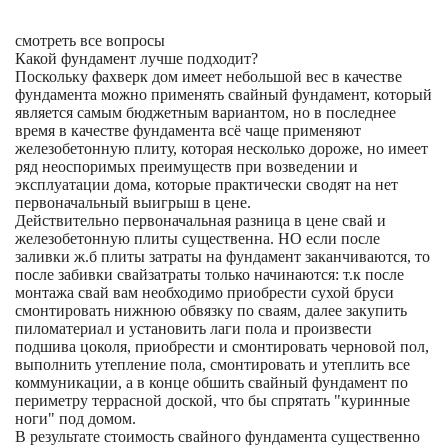
смотреть все вопросы
Какой фундамент лучше подходит?
Поскольку фахверк дом имеет небольшой вес в качестве
фундамента можно применять свайный фундамент, который
является самым бюджетным вариантом, но в последнее
время в качестве фундамента всё чаще применяют
железобетонную плиту, которая несколько дороже, но имеет
ряд неоспоримых преимуществ при возведении и
эксплуатации дома, которые практически сводят на нет
первоначальный выигрыш в цене.
Действительно первоначальная разница в цене свай и
железобетонную плиты существенна. НО если после
заливки ж.б плиты затраты на фундамент заканчиваются, то
после забивки свайзатраты только начинаются: т.к после
монтажа свай вам необходимо приобрести сухой бруси
смонтировать нижнюю обвязку по сваям, далее закупить
пиломатериал и установить лаги пола и произвести
подшива цоколя, приобрести и смонтировать черновой пол,
выполнить утепление пола, смонтировать и утеплить все
коммуникации, а в конце обшить свайный фундамент по
периметру террасной доской, что бы спрятать "куринные
ноги" под домом.
В результате стоимость свайного фундамента существенно