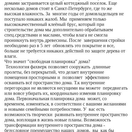
домами застраивается целый коттеджный поселок. Еще
несколько домов стоят в Санкт-Петербурге, где то же
высокая влажность. За многие годы от домовладельцев не
поступало никаких жалоб. Мы применяем только
высококачественный клеёный брус, который при
строительстве дома мы дополнительно обрабатываем
спец.средствами и маслами, чтобы влага не смогла
проникнуть внутрь древесины. После завершения стройки
необходимо раз в 5 лет обновлять это покрытие и все,
больше не требуется никаких действий по защите дерева от
влаги.
Что значит "свободная планировка" дома?
Технология фахверк позволяет сооружать длинные
пролеты, без перекрытий, что делает внутренние
помещения просторными и позволяет эффективно
осваивать всё пространство дома. Т.к внутренние
перегородки не являются несущими вы можете передвигать
или вовсе убирать их, координально изменяя планировку
дома. Первоначальная планировка дома может, со
временем, изменяться, в соответствии с вашими желаниями
и новыми семейными потребностями. У вас есть
возможность творчески развивать внутреннее пространство
дома, воплощая в жизнь новые планы. Возможность
трансформации внутреннего пространства дома -
безусловное преимущество наших домов, вы как бы