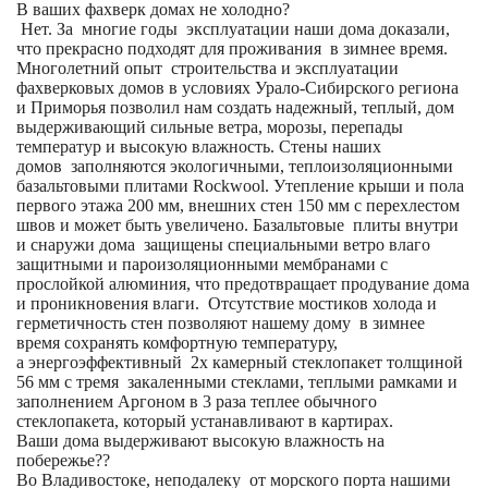
В ваших фахверк домах не холодно?
Нет. За многие годы эксплуатации наши дома доказали,
что прекрасно подходят для проживания в зимнее время.
Многолетний опыт строительства и эксплуатации
фахверковых домов в условиях Урало-Сибирского региона
и Приморья позволил нам создать надежный, теплый, дом
выдерживающий сильные ветра, морозы, перепады
температур и высокую влажность. Стены наших
домов заполняются экологичными, теплоизоляционными
базальтовыми плитами Rockwool. Утепление крыши и пола
первого этажа 200 мм, внешних стен 150 мм с перехлестом
швов и может быть увеличено. Базальтовые плиты внутри
и снаружи дома защищены специальными ветро влаго
защитными и пароизоляционными мембранами с
прослойкой алюминия, что предотвращает продувание дома
и проникновения влаги. Отсутствие мостиков холода и
герметичность стен позволяют нашему дому в зимнее
время сохранять комфортную температуру,
а энергоэффективный 2х камерный стеклопакет толщиной
56 мм с тремя закаленными стеклами, теплыми рамками и
заполнением Аргоном в 3 раза теплее обычного
стеклопакета, который устанавливают в картирах.
Ваши дома выдерживают высокую влажность на
побережье??
Во Владивостоке, неподалеку от морского порта нашими