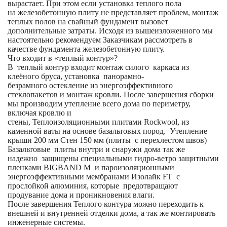
вырастает. При этом если установка теплого пола
на железобетонную плиту не представляет проблем, монтаж
теплых полов на свайный фундамент вызовет
дополнительные затраты. Исходя из вышеизложенного мы
настоятельно рекомендуем Заказчикам рассмотреть в
качестве фундамента железобетонную плиту.
Что входит в «теплый контур»?
В теплый контур входит монтаж силого каркаса из
клеёного бруса, установка панорамно-
безрамного остекление из энергоэффективного
стеклопакетов и монтаж кровли. После завершения сборки
мы производим утепление всего дома по периметру,
включая кровлю и
стены, Теплоизоляционными плитами Rockwool, из
каменной ваты на основе базальтовых пород. Утепление
крыши 200 мм Стен 150 мм (плиты с перехлестом швов)
Базальтовые плиты внутри и снаружи дома так же
надежно защищены специальными гидро-ветро защитными
пленками BIGBAND M и пароизоляционными
энергоэффективными мембранами Изолайк FT с
прослойкой алюминия, которые предотвращают
продувание дома и проникновения влаги.
После завершения Теплого контура можно переходить к
внешней и внутренней отделки дома, а так же монтировать
инженерные системы.