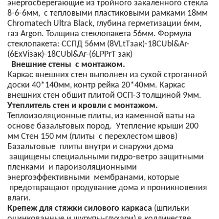
энергосберегающие из тройного закаленного стекла
8-6-6мм, с тепловыми пластиковыми рамками 18мм
Chromatech Ultra Black, глубина герметизации 6мм,
газ Argon. Толщина стеклопакета 56мм. Формула
стеклопакета: CСПД 56мм (8VLtTзак)-18CUbl&Ar-
(6ExViзак)-18CUbl&Ar-(6LPPrT зак)
Внешние стены с монтажом.
Каркас внешних стен выполнен из сухой строганной
доски 40*140мм, контр рейка 20*40мм. Каркас
внешних стен обшит плитой ОСП-3 толщиной 9мм.
Утеплитель стен и кровли с монтажом.
Теплоизоляционные плиты, из каменной ваты на
основе базальтовых пород. Утепление крыши 200
мм Стен 150 мм (плиты с перехлестом швов)
Базальтовые плиты внутри и снаружи дома
защищены специальными гидро-ветро защитными
пленками и пароизоляционными
энергоэффективными мембранами, которые
предотвращают продувание дома и проникновения
влаги.
Крепеж для стяжки силового каркаса
(шпильки
оцинкованные и шурупы-глухари) в колличестве