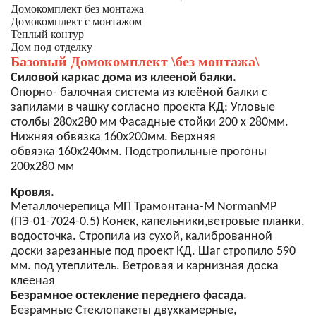
Домокомплект без монтажа
Домокомплект с монтажом
Теплый контур
Дом под отделку
Базовый Домокомплект \без монтажа\
Силовой каркас дома из клееной балки.
Опорно- балочная система из клеёной балки с
запилами в чашку согласно проекта КД: Угловые
столбы 280х280 мм Фасадные стойки 200 х 280мм.
Нижняя обвязка 160х200мм. Верхняя
обвязка 160х240мм. Подстропильные прогоны
200х280 мм
Кровля.
Металлочерепица МП Трамонтана-M NormanMP
(ПЭ-01-7024-0.5) Конек, капельники,ветровые планки,
водосточка. Стропила из сухой, калиброванной
доски зарезанные под проект КД. Шаг стропило 590
мм. под утеплитель. Ветровая и карнизная доска
клееная
Безрамное остекление переднего фасада.
Безрамные Стеклопакеты двухкамерные,