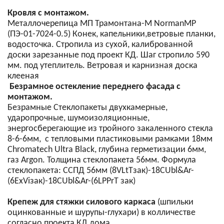
Кровля с монтажом.
Металлочерепица МП Трамонтана-M NormanMP
(ПЭ-01-7024-0.5) Конек, капельники,ветровые планки,
водосточка. Стропила из сухой, калиброванной
доски зарезанные под проект КД. Шаг стропило 590
мм. под утеплитель. Ветровая и карнизная доска
клееная
Безрамное остекление переднего фасада с
монтажом.
Безрамные Стеклопакеты двухкамерные,
ударопрочные, шумоизоляционные,
энергосберегающие из тройного закаленного стекла
8-6-6мм, с тепловыми пластиковыми рамками 18мм
Chromatech Ultra Black, глубина герметизации 6мм,
газ Argon. Толщина стеклопакета 56мм. Формула
стеклопакета: CСПД 56мм (8VLtTзак)-18CUbl&Ar-
(6ExViзак)-18CUbl&Ar-(6LPPrT зак)
Крепеж
для стяжки силового каркаса
(шпильки
оцинкованные и шурупы-глухари) в колличестве
согласно проекта КД дома