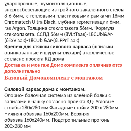
ударопрочные, шумоизоляционные,
энергосберегающие из тройного закаленного стекла
8-6-6мм, с тепловыми пластиковыми рамками 18мм
Chromatech Ultra Black, глубина герметизации 6мм,
газ Argon. Толщина стеклопакета 56мм. Формула
стеклопакета: CСПД 56мм (8VLtTзак)-18CUbl&Ar-
(6ExViзак)-18CUbl&Ar-(6LPPrT зак)
Крепеж для стяжки силового каркаса
(шпильки
оцинкованные и шурупы-глухари) в колличестве
согласно проекта КД дома
Доставка и монтаж Домокомплекта оплачиваются
дополнительно
Базовый Домокомплект с монтажом
Силовой каркас дома с монтажом.
Опорно- балочная система из клеёной балки с
запилами в чашку согласно проекта КД: Угловые
столбы 280х280 мм Фасадные стойки 200 х 280мм.
Нижняя обвязка 160х200мм. Верхняя
обвязка 160х240мм. Подстропильные прогоны
200х280 мм