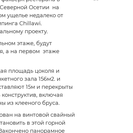
 Северной Осетии на
ом ущелье недалеко от
инга Chillawi.
альному проекту.
льном этаже, будут
, а на первом этаже
щая площадь цоколя и
етного зала 156м2. и
ставляют 15м и перекрыты
 конструктив, включая
ы из клееного бруса.
ован на винтовой свайный
тановить в этой горной
 Закончено панорамное