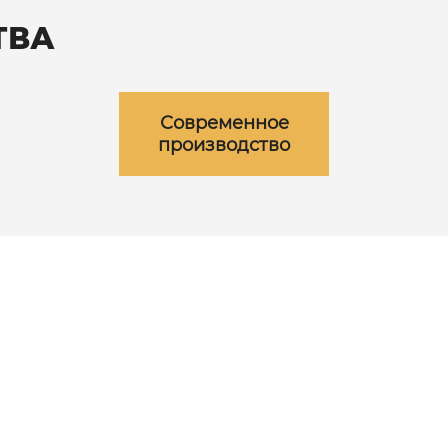
ТВА
Современное
производство