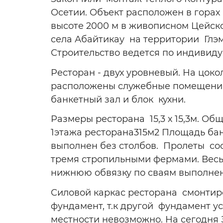
Осетии. Объект расположен в горах
высоте 2000 м в живописном Цейск
села Абайтикау на территории Глэмп
Строительство ведется по индивиду
Ресторан - двух уровневый. На цоко
расположены служебные помещения
банкетный зал и блок кухни.
Размеры ресторана 15,3 х 15,3м. Об
1этажа ресторана315м2 Площадь банк
выполнен без столбов. Пролеты со
тремя стропильными фермами. Весь
нижнюю обвязку по сваям выполнен
Силовой каркас ресторана смонтир
фундамент, т.к другой фундамент ус
местности невозможно. На сегодня