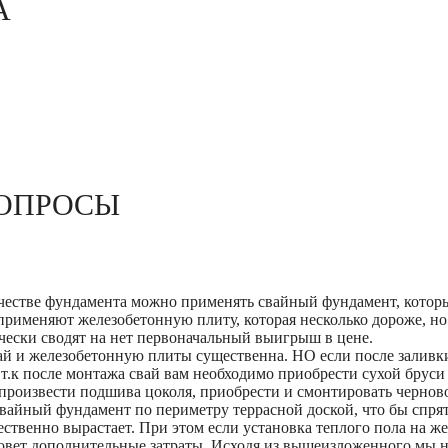
А
ОПРОСЫ
ачестве фундамента можно применять свайный фундамент, котор
 применяют железобетонную плиту, которая несколько дороже, 
чески сводят на нет первоначальный выигрыш в цене.
ай и железобетонную плиты существенна. НО если после заливк
: т.к после монтажа свай вам необходимо приобрести сухой брус
 произвести подшива цоколя, приобрести и смонтировать чернов
свайный фундамент по периметру террасной доской, что бы спря
ественно вырастает. При этом если установка теплого пола на ж
вет дополнительные затраты. Исходя из вышеизложенного мы н