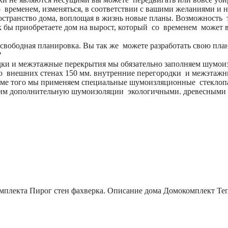
о временем, изменяться, в соответствии с вашими желаниями и
остранство дома, воплощая в жизнь новые планы. Возможность 
бы приобретаете дом на вырост, который со временем может в
вободная планировка. Вы так же можете разработать свою пла
?
дки и межэтажные перекрытия мы обязательно заполняем шумо
о внешних стенах 150 мм. внутренние перегородки и межэтаж
оме того мы применяем специальные шумоизляционные стеклопа
ожим дополнительную шумоизоляции экологичными. древесным
мплекта
Пирог стен фахверка.
Описание дома
Домокомплект
Те