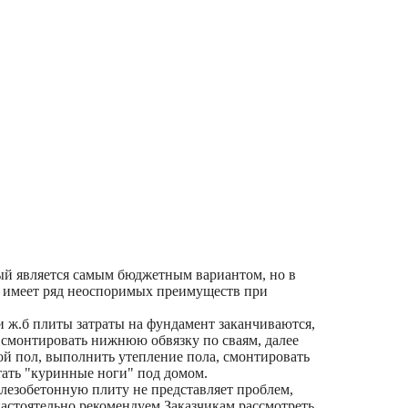
ый является самым бюджетным вариантом, но в
но имеет ряд неоспоримых преимуществ при
и ж.б плиты затраты на фундамент заканчиваются,
и смонтировать нижнюю обвязку по сваям, далее
ой пол, выполнить утепление пола, смонтировать
тать "куринные ноги" под домом.
елезобетонную плиту не представляет проблем,
астоятельно рекомендуем Заказчикам рассмотреть