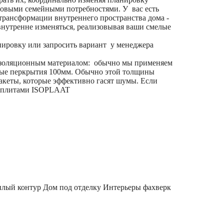
 новыми семейными потребностями. У вас есть
трансформации внутреннего пространства дома -
нутренне изменяться, реализовывая ваши смелые
нировку или запросить вариант у менеджера
изоляционным материалом: обычно мы применяем
ные перкрытия 100мм. Обычно этой толщины
кеты, которые эффективно гасят шумы. Если
и плитами ISOPLAAT
плый контур
Дом под отделку
Интерьеры фахверк