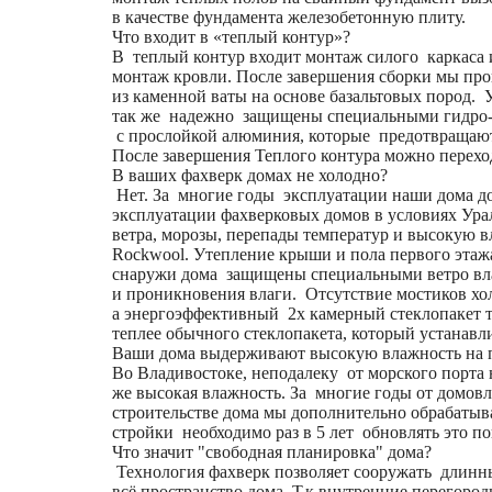
в качестве фундамента железобетонную плиту.
Что входит в «теплый контур»?
В теплый контур входит монтаж силого каркаса 
монтаж кровли. После завершения сборки мы про
из каменной ваты на основе базальтовых пород.
так же надежно защищены специальными гидро
с прослойкой алюминия, которые предотвращают
После завершения Теплого контура можно перехо
В ваших фахверк домах не холодно?
Нет. За многие годы эксплуатации наши дома до
эксплуатации фахверковых домов в условиях Ур
ветра, морозы, перепады температур и высокую
Rockwool. Утепление крыши и пола первого этажа
снаружи дома защищены специальными ветро вла
и проникновения влаги. Отсутствие мостиков хо
а энергоэффективный 2х камерный стеклопакет т
теплее обычного стеклопакета, который устанавл
Ваши дома выдерживают высокую влажность на 
Во Владивостоке, неподалеку от морского порта 
же высокая влажность. За многие годы от домов
строительстве дома мы дополнительно обрабатыв
стройки необходимо раз в 5 лет обновлять это по
Что значит "свободная планировка" дома?
Технология фахверк позволяет сооружать длинны
всё пространство дома. Т.к внутренние перегоро