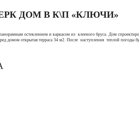
РК ДОМ В К\П «КЛЮЧИ»
панорамным остеклением и каркасом из клееного бруса. Дом спроектиро
ред домом открытая терраса 34 м2. После наступления теплой погоды б
.
А