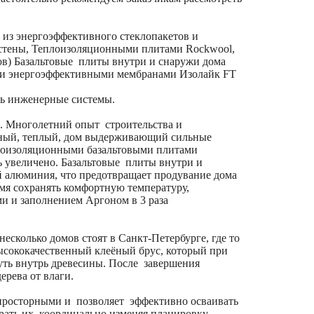
 из энергоэффективного стеклопакетов и
 стены, Теплоизоляционными плитами Rockwool,
ов) Базальтовые плиты внутри и снаружи дома
и энергоэффективными мембранами Изолайк FT
ть инженерные системы.
я. Многолетний опыт строительства и
ежный, теплый, дом выдерживающий сильные
плоизоляционными базальтовыми плитами
ь увеличено. Базальтовые плиты внутри и
алюминия, что предотвращает продувание дома
мя сохранять комфортную температуру,
и и заполнением Аргоном в 3 раза
сколько домов стоят в Санкт-Петербурге, где то
ысококачественный клеёный брус, который при
уть внутрь древесины. После завершения
ерева от влаги.
 просторными и позволяет эффективно осваивать
рать их, координально изменяя планировку