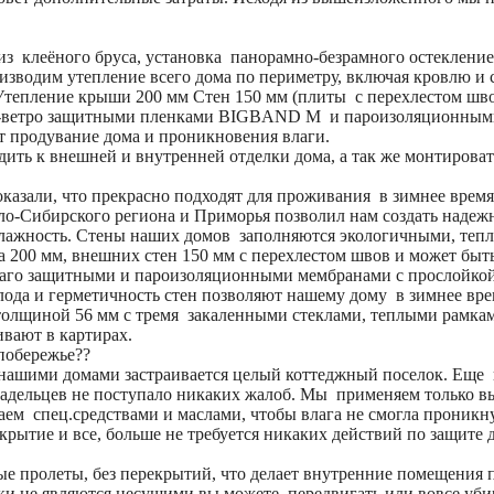
из клеёного бруса, установка панорамно-безрамного остекление
изводим утепление всего дома по периметру, включая кровлю и
 Утепление крыши 200 мм Стен 150 мм (плиты с перехлестом шв
-ветро защитными пленками BIGBAND M и пароизоляционным
 продувание дома и проникновения влаги.
дить к внешней и внутренней отделки дома, а так же монтирова
казали, что прекрасно подходят для проживания в зимнее врем
ало-Сибирского региона и Приморья позволил нам создать над
 влажность. Стены наших домов заполняются экологичными, те
 200 мм, внешних стен 150 мм с перехлестом швов и может быт
го защитными и пароизоляционными мембранами с прослойкой 
лода и герметичность стен позволяют нашему дому в зимнее вре
олщиной 56 мм с тремя закаленными стеклами, теплыми рамкам
ивают в картирах.
побережье??
нашими домами застраивается целый коттеджный поселок. Еще не
ладельцев не поступало никаких жалоб. Мы применяем только в
аем спец.средствами и маслами, чтобы влага не смогла проникн
крытие и все, больше не требуется никаких действий по защите д
е пролеты, без перекрытий, что делает внутренние помещения
дки не являются несущими вы можете передвигать или вовсе уби