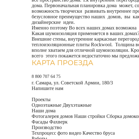
дома. Первоначальная планировка дома может, с
возможность творчески развивать внутреннее пр
безусловное преимущество наших домов, вы как 
дизайнерские идеи.
Именно поэтому Во всех наших домах возможна с
Какая шумоизоляция применяется в ваших домах
Внешние стены, внутренние каркасные перегоро
теплоизоляционные плиты Rockwool. Толщина в
вполне хватаем для отличной шумоизоляции. Кр
всего этого покажется недостаточно мы предл
КАРТА ПРОЕЗДА
8 800 707 64 75
г. Самара, ул. Советской Армии, 180/3
Напишите нам
Проекты
Одноэтажные
Двухэтажные
Наши дома
Фотогалерея домов
Наши стройки
Сборка домоко
Фасады Фахверк
Производство
Техпроцесс фото видео
Качество бруса
Работы