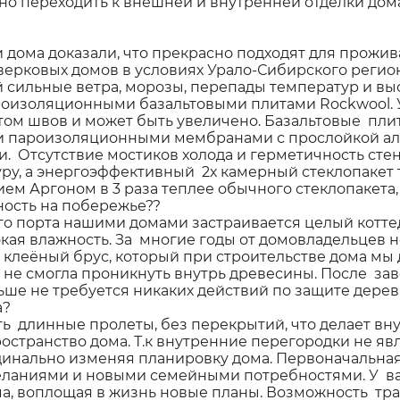
о переходить к внешней и внутренней отделки дома
 дома доказали, что прекрасно подходят для прожи
верковых домов в условиях Урало-Сибирского регио
сильные ветра, морозы, перепады температур и вы
оизоляционными базальтовыми плитами Rockwool. 
естом швов и может быть увеличено. Базальтовые п
и пароизоляционными мембранами с прослойкой ал
и. Отсутствие мостиков холода и герметичность ст
ру, а энергоэффективный 2х камерный стеклопакет
ем Аргоном в 3 раза теплее обычного стеклопакета,
ость на побережье??
ого порта нашими домами застраивается целый котт
сокая влажность. За многие годы от домовладельцев 
клеёный брус, который при строительстве дома м
а не смогла проникнуть внутрь древесины. После з
льше не требуется никаких действий по защите дерева
а?
ть длинные пролеты, без перекрытий, что делает 
ространство дома. Т.к внутренние перегородки не 
рдинально изменяя планировку дома. Первоначальна
желаниями и новыми семейными потребностями. У ва
ма, воплощая в жизнь новые планы. Возможность т