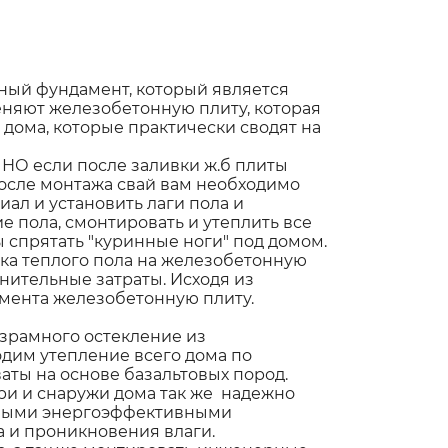
ный фундамент, который является
няют железобетонную плиту, которая
дома, которые практически сводят на
НО если после заливки ж.б плиты
 после монтажа свай вам необходимо
ал и установить лаги пола и
 пола, смонтировать и утеплить все
 спрятать "куринные ноги" под домом.
вка теплого пола на железобетонную
нительные затраты. Исходя из
мента железобетонную плиту.
езрамного остекление из
дим утепление всего дома по
аты на основе базальтовых пород.
ри и снаружи дома так же надежно
ными энергоэффективными
 и проникновения влаги.