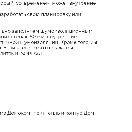
который со временем может внутренне
азработать свою планировку или
тельно заполняем шумоизоляционным
их стенах 150 мм. внутренние
тличной шумоизоляции. Кроме того мы
 Если всего этого покажется
литами ISOPLAAT
ома
Домокомплект
Теплый контур
Дом