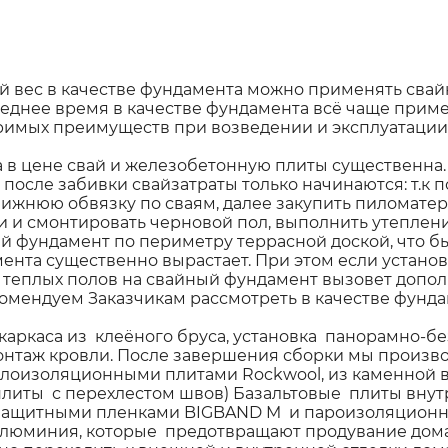
й вес в качестве фундамента можно применять свай
еднее время в качестве фундамента всё чаще приме
римых преимуществ при возведении и эксплуатации 
в цене свай и железобетонную плиты существенна. 
 после забивки свайзатраты только начинаются: т.к
ижнюю обвязку по сваям, далее закупить пиломатери
 и смонтировать черновой пол, выполнить утепление
й фундамент по периметру террасной доской, что бы
мента существенно вырастает. При этом если устано
 теплых полов на свайный фундамент вызовет допол
мендуем Заказчикам рассмотреть в качестве фунда
каркаса из клеёного бруса, установка панорамно-б
онтаж кровли. После завершения сборки мы произво
плоизоляционными плитами Rockwool, из каменной в
плиты с перехлестом швов) Базальтовые плиты внут
защитными пленками BIGBAND M и пароизоляцион
люминия, которые предотвращают продувание дома