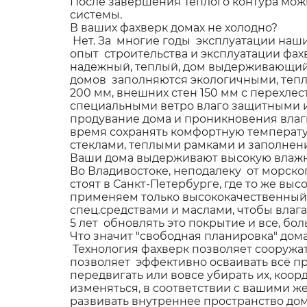
После завершения Теплого контура можн
системы.
В ваших фахверк домах не холодно?
Нет. За многие годы эксплуатации наши
опыт строительства и эксплуатации фах
надежный, теплый, дом выдерживающий 
домов заполняются экологичными, тепл
200 мм, внешних стен 150 мм с перехл
специальными ветро влаго защитными 
продувание дома и проникновения влаг
время сохранять комфортную температу
стеклами, теплыми рамками и заполнени
Ваши дома выдерживают высокую влажн
Во Владивостоке, неподалеку от морск
стоят в Санкт-Петербурге, где то же вы
применяем только высококачественный 
спец.средствами и маслами, чтобы влаг
5 лет обновлять это покрытие и все, бо
Что значит "свободная планировка" дом
Технология фахверк позволяет сооружа
позволяет эффективно осваивать всё п
передвигать или вовсе убирать их, коо
изменяться, в соответствии с вашими 
развивать внутреннее пространство до