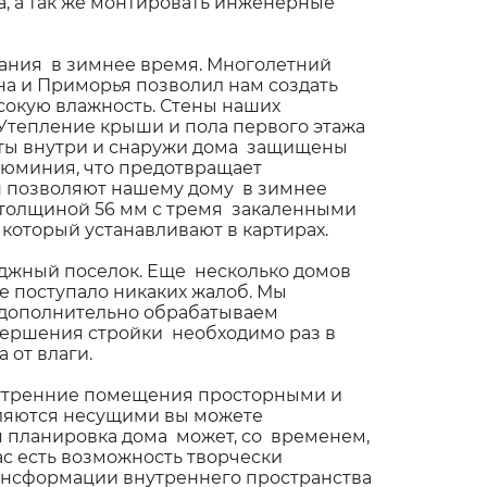
, а так же монтировать инженерные
вания в зимнее время. Многолетний
на и Приморья позволил нам создать
сокую влажность. Стены наших
Утепление крыши и пола первого этажа
литы внутри и снаружи дома защищены
юминия, что предотвращает
ен позволяют нашему дому в зимнее
 толщиной 56 мм с тремя закаленными
 который устанавливают в картирах.
еджный поселок. Еще несколько домов
не поступало никаких жалоб. Мы
ы дополнительно обрабатываем
авершения стройки необходимо раз в
 от влаги.
внутренние помещения просторными и
являются несущими вы можете
я планировка дома может, со временем,
с есть возможность творчески
рансформации внутреннего пространства