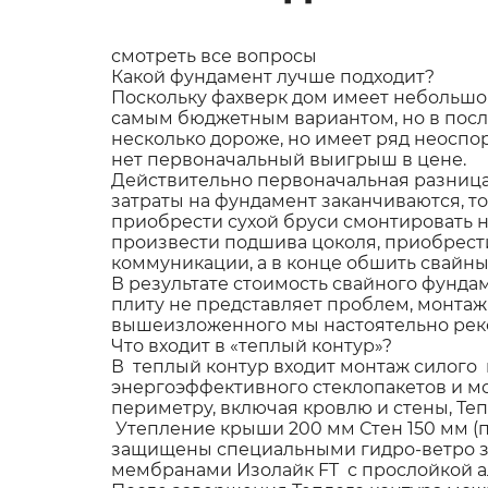
смотреть все вопросы
Какой фундамент лучше подходит?
Поскольку фахверк дом имеет небольшо
самым бюджетным вариантом, но в посл
несколько дороже, но имеет ряд неоспо
нет первоначальный выигрыш в цене.
Действительно первоначальная разница 
затраты на фундамент заканчиваются, то
приобрести сухой бруси смонтировать н
произвести подшива цоколя, приобрести
коммуникации, а в конце обшить свайны
В результате стоимость свайного фунда
плиту не представляет проблем, монтаж
вышеизложенного мы настоятельно реко
Что входит в «теплый контур»?
В теплый контур входит монтаж силого 
энергоэффективного стеклопакетов и м
периметру, включая кровлю и стены, Те
Утепление крыши 200 мм Стен 150 мм (
защищены специальными гидро-ветро 
мембранами Изолайк FT с прослойкой а