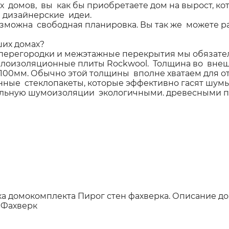
х домов, вы как бы приобретаете дом на вырост, 
е дизайнерские идеи.
озможна свободная планировка. Вы так же можете р
ших домах?
 перегородки и межэтажные перекрытия мы обяза
оизоляционные плиты Rockwool. Толщина во внешн
00мм. Обычно этой толщины вполне хватаем для о
е стеклопакеты, которые эффективно гасят шумы.
ельную шумоизоляции экологичными. древесными п
ка домокомплекта
Пирог стен фахверка.
Описание д
 Фахверк