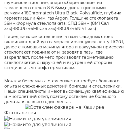
шумоизоляционные, энергосберегающие из
закаленного стекла 8-6-6мм,с дистанционными
рамками 18Chromatech Ultra Black, Polysulfide, глубина
герметизации 4мм, газ Argon. Толщина стеклопакета
56мм.Формула стеклопакета: СПД 56мм (8М1 Сал
зак)-18CUbl-(6М1 Сал зак)-18CUbl-(6NPrT зак)
Перед началом остекления в пазы фасадных стоек
вклеивают двойную саморасширяющуюся ленту ПСУЛ,
далее с помощью манипулятора и вакуумной присоски
стеклопакет поднимают и заводят в пазы, где
закрепляют, после чего производят герметизацию
стеклопакетов с наружней и внутренней стороны
специальным проф. герметиком.
Монтаж безрамных стеклопакетов требует большого
опыта и слаженных действий бригады и спец.техники.
Наши специалисты имеют высочайшую квалификацию
и многолетний опыт, поэтому остекление большого
дома заняло всего один день. .
Фотогалерея