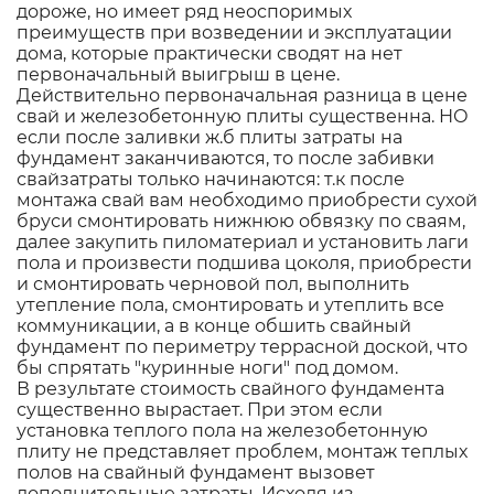
дороже, но имеет ряд неоспоримых
преимуществ при возведении и эксплуатации
дома, которые практически сводят на нет
первоначальный выигрыш в цене.
Действительно первоначальная разница в цене
свай и железобетонную плиты существенна. НО
если после заливки ж.б плиты затраты на
фундамент заканчиваются, то после забивки
свайзатраты только начинаются: т.к после
монтажа свай вам необходимо приобрести сухой
бруси смонтировать нижнюю обвязку по сваям,
далее закупить пиломатериал и установить лаги
пола и произвести подшива цоколя, приобрести
и смонтировать черновой пол, выполнить
утепление пола, смонтировать и утеплить все
коммуникации, а в конце обшить свайный
фундамент по периметру террасной доской, что
бы спрятать "куринные ноги" под домом.
В результате стоимость свайного фундамента
существенно вырастает. При этом если
установка теплого пола на железобетонную
плиту не представляет проблем, монтаж теплых
полов на свайный фундамент вызовет
дополнительные затраты. Исходя из