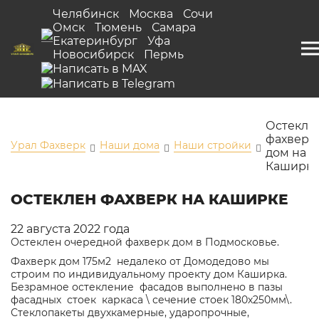
Челябинск
Москва
Сочи
Омск
Тюмень
Самара
Екатеринбург
Уфа
Новосибирск
Пермь
Остекле
фахверк
Урал Фахверк
Наши дома
Наши стройки
дом на
Каширк
ОСТЕКЛЕН ФАХВЕРК НА КАШИРКЕ
22 августа 2022 года
Остеклен очередной фахверк дом в Подмосковье.
Фахверк дом 175м2 недалеко от Домодедово мы
строим по индивидуальному
проекту дом Каширка
.
Безрамное остекление фасадов выполнено в пазы
фасадных стоек каркаса \ сечение стоек 180х250мм\.
Стеклопакеты двухкамерные, ударопрочные,