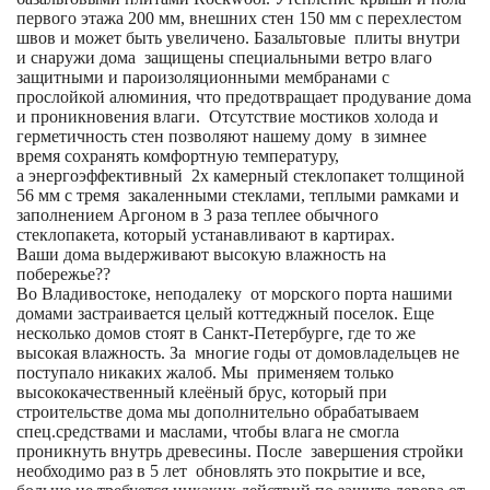
первого этажа 200 мм, внешних стен 150 мм с перехлестом
швов и может быть увеличено. Базальтовые плиты внутри
и снаружи дома защищены специальными ветро влаго
защитными и пароизоляционными мембранами с
прослойкой алюминия, что предотвращает продувание дома
и проникновения влаги. Отсутствие мостиков холода и
герметичность стен позволяют нашему дому в зимнее
время сохранять комфортную температуру,
а энергоэффективный 2х камерный стеклопакет толщиной
56 мм с тремя закаленными стеклами, теплыми рамками и
заполнением Аргоном в 3 раза теплее обычного
стеклопакета, который устанавливают в картирах.
Ваши дома выдерживают высокую влажность на
побережье??
Во Владивостоке, неподалеку от морского порта нашими
домами застраивается целый коттеджный поселок. Еще
несколько домов стоят в Санкт-Петербурге, где то же
высокая влажность. За многие годы от домовладельцев не
поступало никаких жалоб. Мы применяем только
высококачественный клеёный брус, который при
строительстве дома мы дополнительно обрабатываем
спец.средствами и маслами, чтобы влага не смогла
проникнуть внутрь древесины. После завершения стройки
необходимо раз в 5 лет обновлять это покрытие и все,