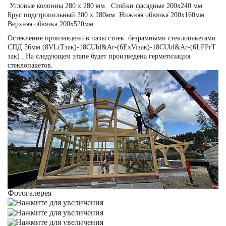
Угловые колонны 280 х 280 мм. Стойки фасадные 200х240 мм
Брус подстропильный 200 х 280мм. Нижняя обвязка 200х160мм
Верхняя обвязка 200х520мм
Остекление произведено в пазы стоек безрамными стеклопакетами
СПД 56мм (8VLtTзак)-18CUbl&Ar-(6ExViзак)-18CUbl&Ar-(6LPPrT
зак) . На следующем этапе будет произведена герметизация
стеклопакетов.
Фотогалерея