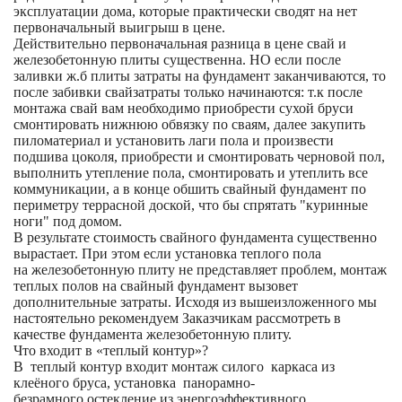
эксплуатации дома, которые практически сводят на нет
первоначальный выигрыш в цене.
Действительно первоначальная разница в цене свай и
железобетонную плиты существенна. НО если после
заливки ж.б плиты затраты на фундамент заканчиваются, то
после забивки свайзатраты только начинаются: т.к после
монтажа свай вам необходимо приобрести сухой бруси
смонтировать нижнюю обвязку по сваям, далее закупить
пиломатериал и установить лаги пола и произвести
подшива цоколя, приобрести и смонтировать черновой пол,
выполнить утепление пола, смонтировать и утеплить все
коммуникации, а в конце обшить свайный фундамент по
периметру террасной доской, что бы спрятать "куринные
ноги" под домом.
В результате стоимость свайного фундамента существенно
вырастает. При этом если установка теплого пола
на железобетонную плиту не представляет проблем, монтаж
теплых полов на свайный фундамент вызовет
дополнительные затраты. Исходя из вышеизложенного мы
настоятельно рекомендуем Заказчикам рассмотреть в
качестве фундамента железобетонную плиту.
Что входит в «теплый контур»?
В теплый контур входит монтаж силого каркаса из
клеёного бруса, установка панорамно-
безрамного остекление из энергоэффективного