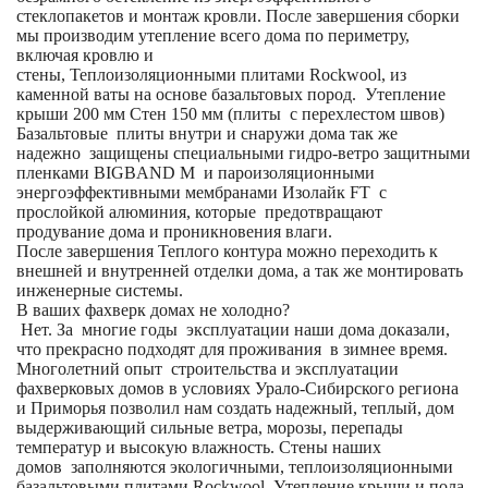
стеклопакетов и монтаж кровли. После завершения сборки
мы производим утепление всего дома по периметру,
включая кровлю и
стены, Теплоизоляционными плитами Rockwool, из
каменной ваты на основе базальтовых пород. Утепление
крыши 200 мм Стен 150 мм (плиты с перехлестом швов)
Базальтовые плиты внутри и снаружи дома так же
надежно защищены специальными гидро-ветро защитными
пленками BIGBAND M и пароизоляционными
энергоэффективными мембранами Изолайк FT с
прослойкой алюминия, которые предотвращают
продувание дома и проникновения влаги.
После завершения Теплого контура можно переходить к
внешней и внутренней отделки дома, а так же монтировать
инженерные системы.
В ваших фахверк домах не холодно?
Нет. За многие годы эксплуатации наши дома доказали,
что прекрасно подходят для проживания в зимнее время.
Многолетний опыт строительства и эксплуатации
фахверковых домов в условиях Урало-Сибирского региона
и Приморья позволил нам создать надежный, теплый, дом
выдерживающий сильные ветра, морозы, перепады
температур и высокую влажность. Стены наших
домов заполняются экологичными, теплоизоляционными
базальтовыми плитами Rockwool. Утепление крыши и пола