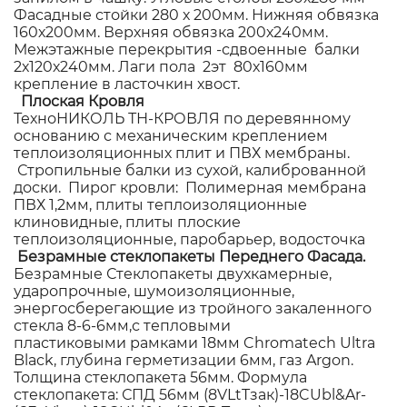
Фасадные стойки 280 х 200мм. Нижняя обвязка
160х200мм. Верхняя обвязка 200х240мм.
Межэтажные перекрытия -сдвоенные балки
2х120х240мм. Лаги пола 2эт 80х160мм
крепление в ласточкин хвост.
Плоская Кровля
ТехноНИКОЛЬ ТН-КРОВЛЯ по деревянному
основанию с механическим креплением
теплоизоляционных плит и ПВХ мембраны.
Стропильные балки из сухой, калиброванной
доски. Пирог кровли: Полимерная мембрана
ПВХ 1,2мм, плиты теплоизоляционные
клиновидные, плиты плоские
теплоизоляционные, паробарьер, водосточка
Безрамные стеклопакеты Переднего Фасада.
Безрамные Стеклопакеты двухкамерные,
ударопрочные, шумоизоляционные,
энергосберегающие из тройного закаленного
стекла 8-6-6мм,с тепловыми
пластиковыми рамками 18мм Chromatech Ultra
Black, глубина герметизации 6мм, газ Argon.
Толщина стеклопакета 56мм. Формула
стеклопакета: СПД 56мм (8VLtTзак)-18CUbl&Ar-