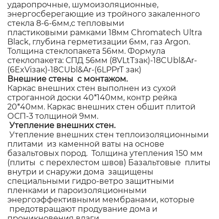
ударопрочные, шумоизоляционные,
энергосберегающие из тройного закаленного
стекла 8-6-6мм,с тепловыми
пластиковыми рамками 18мм Chromatech Ultra
Black, глубина герметизации 6мм, газ Argon.
Толщина стеклопакета 56мм. Формула
стеклопакета: СПД 56мм (8VLtTзак)-18CUbl&Ar-
(6ExViзак)-18CUbl&Ar-(6LPPrT зак)
Внешние стены с монтажом.
Каркас внешних стен выполнен из сухой
строганной доски 40*140мм, контр рейка
20*40мм. Каркас внешних стен обшит плитой
ОСП-3 толщиной 9мм.
Утепление внешних стен.
Утепление внешних стен теплоизоляционными
плитами из каменной ваты на основе
базальтовых пород. Толщина утепления 150 мм
(плиты с перехлестом швов) Базальтовые плиты
внутри и снаружи дома защищены
специальными гидро-ветро защитными
пленками и пароизоляционными
энергоэффективными мембранами, которые
предотвращают продувание дома и
проникновения влаги.