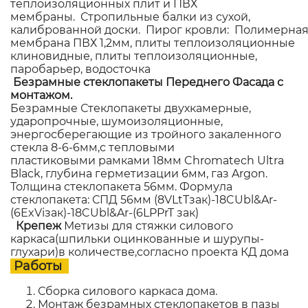
теплоизоляционных плит и ПВХ
мембраны. Стропильные балки из сухой,
калиброванной доски. Пирог кровли: Полимерна
мембрана ПВХ 1,2мм, плиты теплоизоляционные
клиновидные, плиты теплоизоляционные,
паробарьер, водосточка
Безрамные стеклопакеты Переднего Фасада с
монтажом.
Безрамные Стеклопакеты двухкамерные,
ударопрочные, шумоизоляционные,
энергосберегающие из тройного закаленного
стекла 8-6-6мм,с тепловыми
пластиковыми рамками 18мм Chromatech Ultra
Black, глубина герметизации 6мм, газ Argon.
Толщина стеклопакета 56мм. Формула
стеклопакета: СПД 56мм (8VLtTзак)-18CUbl&Ar-
(6ExViзак)-18CUbl&Ar-(6LPPrT зак)
Крепеж
Метизы для стяжки силового
каркаса(шпильки оцинкованные и шурупы-
глухари)в количестве,согласно проекта КД дома
Работы
Сборка силового каркаса дома.
Монтаж безрамных стеклопакетов в пазы